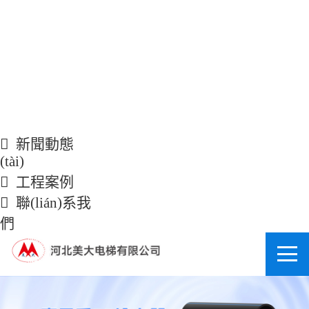
凸艿?/a>
礦用消
防管道
其他管材
管件
新聞動態
(tài)
工程案例
聯(lián)系我
們