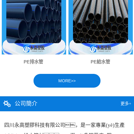
PE排水管
PE給水管
MORE>>
公司簡介
更多+
四川永高塑膠科技有限公司，是一家專業(yè)生產