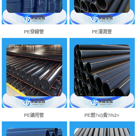
PE穿線管
PE灌溉管
PE礦用管
PE燃?xì)夤?/h2>